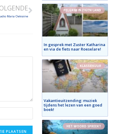
OLGENDE
PELGRIM IN EIGEN LAND
Radio Maria Oekraïne
In gesprek met Zuster Katharina
en via de fiets naar Roeselare!
KLASSIEKUUR
Vakantieuitzending: muziek
tijdens het lezen van een goed
boek!
HET WOORD SPREEKT