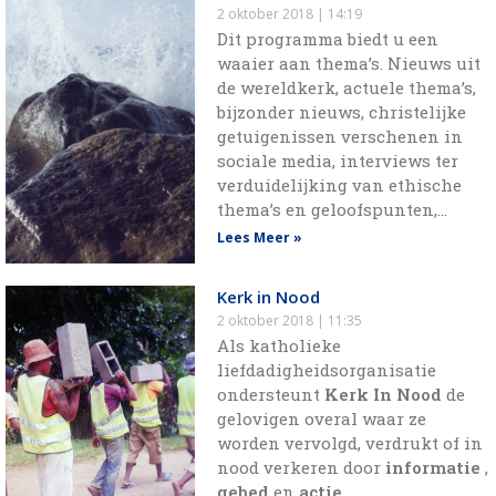
2 oktober 2018
14:19
Dit programma biedt u een
waaier aan thema’s. Nieuws uit
de wereldkerk, actuele thema’s,
bijzonder nieuws, christelijke
getuigenissen verschenen in
sociale media, interviews ter
verduidelijking van ethische
thema’s en geloofspunten,…
Lees Meer »
Kerk in Nood
2 oktober 2018
11:35
Als katholieke
liefdadigheidsorganisatie
ondersteunt
Kerk In Nood
de
gelovigen overal waar ze
worden vervolgd, verdrukt of in
nood verkeren door
informatie
,
gebed
en
actie
.