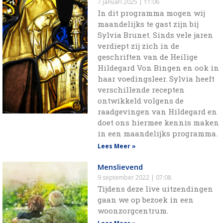
7 januari 2025
11:06
In dit programma mogen wij
maandelijks te gast zijn bij
Sylvia Brunet. Sinds vele jaren
verdiept zij zich in de
geschriften van de Heilige
Hildegard Von Bingen en ook in
haar voedingsleer. Sylvia heeft
verschillende recepten
ontwikkeld volgens de
raadgevingen van Hildegard en
doet ons hiermee kennis maken
in een maandelijks programma.
Lees Meer »
Menslievend
9 september 2022
07:08
Tijdens deze live uitzendingen
gaan we op bezoek in een
woonzorgcentrum.