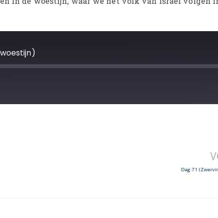
en in de woestijn, waar we het volk van Israël volgen i
woestijn)
V
Dag 71 (Zwervin