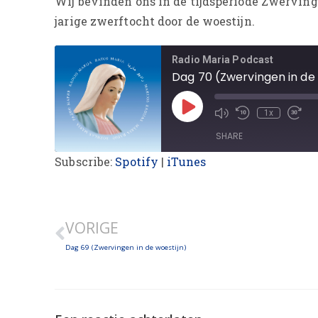
Wij bevinden ons in de tijdsperiode Zwerving
jarige zwerftocht door de woestijn.
Radio Maria Podcast
Dag 70 (Zwervingen in de 
1x
SHARE
Subscribe:
Spotify
|
iTunes
SHARE
LINK
VORIGE
EMBED
Dag 69 (Zwervingen in de woestijn)