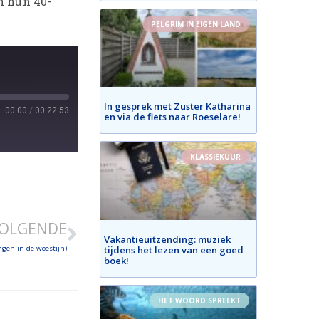
n hun 40-
PELGRIM IN EIGEN LAND
In gesprek met Zuster Katharina
00:00
/
00:22:53
en via de fiets naar Roeselare!
KLASSIEKUUR
OLGENDE
Vakantieuitzending: muziek
tijdens het lezen van een goed
gen in de woestijn)
boek!
HET WOORD SPREEKT