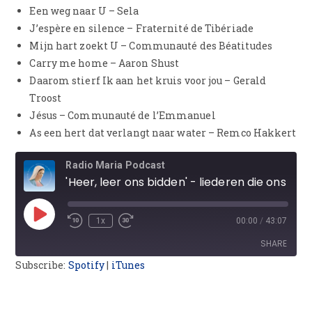
Een weg naar U – Sela
J’espère en silence – Fraternité de Tibériade
Mijn hart zoekt U – Communauté des Béatitudes
Carry me home – Aaron Shust
Daarom stierf Ik aan het kruis voor jou – Gerald
Troost
Jésus – Communauté de l’Emmanuel
As een hert dat verlangt naar water – Remco Hakkert
Radio Maria Podcast
'Heer, leer ons bidden' - liederen die ons kunnen helpen om te bidden
1x
00:00
/
43:07
SHARE
Subscribe:
Spotify
|
iTunes
SHARE