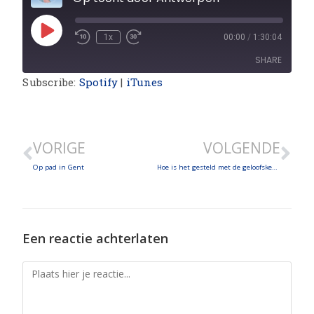
1x
00:00
/
1:30:04
SHARE
Subscribe:
Spotify
|
iTunes
SHARE
LINK
VORIGE
VOLGENDE
EMBED
Op pad in Gent
Hoe is het gesteld met de geloofskennis in Tienen?
Een reactie achterlaten