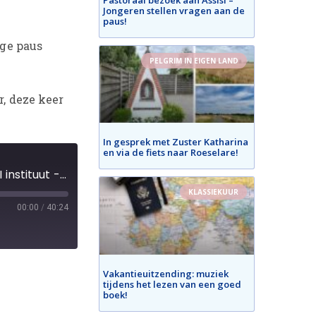
Jongeren stellen vragen aan de
paus!
ige paus
PELGRIM IN EIGEN LAND
r, deze keer
In gesprek met Zuster Katharina
en via de fiets naar Roeselare!
Paus ontvangt Koning Filip en koningin Mathilde - Audiëntie paus Johannes Paulus II instituut - Jubileumaudiëntie
KLASSIEKUUR
00:00
/
40:24
Vakantieuitzending: muziek
tijdens het lezen van een goed
boek!