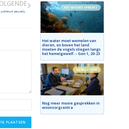
OLGENDE
HET WOORD SPREEKT
Homilie voor jubileum synodale teams en participatieorganen – Homilie voor jubileum pauselijke universiteiten
Het water moet wemelen van
dieren, en boven het land
moeten de vogels vliegen langs
het hemelgewelf. – Gen 1, 20-23
MENSLIEVEND
Nog meer mooie gesprekken in
woonzorgcentra