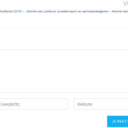
V
Paus ontvangt Ridders en Dames van het Heilig Graf – Angelus – Generale Audiëntie 22/10 – Oecumenisch gebed met koning Charles III