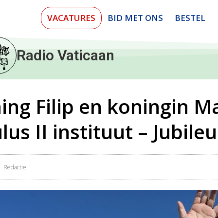
VACATURES
BID MET ONS
BESTEL
Radio Vaticaan
ng Filip en koningin Ma
us II instituut – Jubil
Redactie