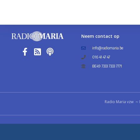
Neem contact op
info@radiomaria.be
016 41 47 47
BE49 7333 7333 7771
Radio Maria vzw ∼ 