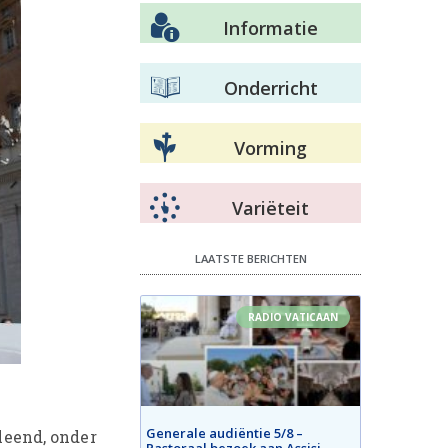
Informatie
Onderricht
Vorming
Variëteit
LAATSTE BERICHTEN
RADIO VATICAAN
Generale audiëntie 5/8 –
rleend, onder
Pastoraal bezoek aan Assisi –