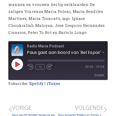
mannen en vrouwen heilig verklaarden: De
zaligen Vincenza Maria Poloni, María Rendiles
Martínez, Maria Troncatti, mgr. Ignace
Choukrallah Maloyan, José Gregorio Hernández
Cisneros, Peter To Rot en Bartolo Longo.
Radio Maria Podcast
Paus gaat aan boord van 'Bel Espoir' - Jubileum voor de Roma, Sinti en Rondtrekkende reizigers - 7 nieuwe heil
1x
00:00
/
39:54
SHARE
Subscribe:
Spotify
|
iTunes
SHARE
LINK
VORIGE
VOLGENDE
EMBED
Paus Leo XIV bezoekt Italiaanse president Sergio Mattarella – Generale Audiëntie 15/10 – Arabisch volbloed ‘Proton’ voor de Heilige Vader
Paus ontvangt Ridders en Dames van het Heilig Graf – Angelus – Generale Audiëntie 22/10 – Oecumenisch gebed met koning Charles III