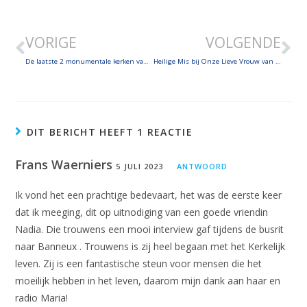
LINK
VORIGE
VOLGENDE
EMBED
De laatste 2 monumentale kerken van Mechelen! Onze-Lieve-Vrouw over de Dijle & de Basiliek van Onze-Lieve-Vrouw van Hanswijk
Heilige Mis bij Onze Lieve Vrouw van Banneux – Homilie priester Karlo – Vreugdevolle getuigenissen van mede-bedevaarders én de jongste vrijwilliger van Radio Maria, de 10-jarige Matteo!
DIT BERICHT HEEFT 1 REACTIE
Frans Waerniers
5 JULI 2023
ANTWOORD
Ik vond het een prachtige bedevaart, het was de eerste keer
dat ik meeging, dit op uitnodiging van een goede vriendin
Nadia. Die trouwens een mooi interview gaf tijdens de busrit
naar Banneux . Trouwens is zij heel begaan met het Kerkelijk
leven. Zij is een fantastische steun voor mensen die het
moeilijk hebben in het leven, daarom mijn dank aan haar en
radio Maria!