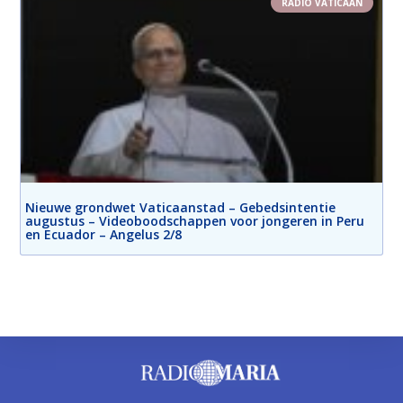
RADIO VATICAAN
Nieuwe grondwet Vaticaanstad – Gebedsintentie
augustus – Videoboodschappen voor jongeren in Peru
en Ecuador – Angelus 2/8