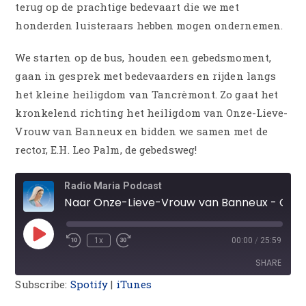
terug op de prachtige bedevaart die we met
honderden luisteraars hebben mogen ondernemen.
We starten op de bus, houden een gebedsmoment,
gaan in gesprek met bedevaarders en rijden langs
het kleine heiligdom van Tancrèmont. Zo gaat het
kronkelend richting het heiligdom van Onze-Lieve-
Vrouw van Banneux en bidden we samen met de
rector, E.H. Leo Palm, de gebedsweg!
Radio Maria Podcast
Naar Onze-Lieve-Vrouw van Banneux - Gebedsmoment op de bus - Tancrémont - Gebedsweg in het heiligdom
1x
00:00
/
25:59
SHARE
Subscribe:
Spotify
|
iTunes
SHARE