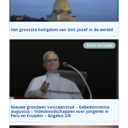
Het grootste heiligdom van Sint-Jozef in de wereld
RADIO VATICAAN
Nieuwe grondwet Vaticaanstad – Gebedsintentie
augustus – Videoboodschappen voor jongeren in
Peru en Ecuador – Angelus 2/8