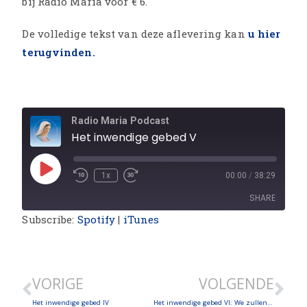
bij Radio Maria voor € 6.
De volledige tekst van deze aflevering kan
u hier
terugvinden.
Radio Maria Podcast
Het inwendige gebed V
1x
00:00
/
38:29
SHARE
Subscribe:
Spotify
|
iTunes
SHARE
LINK
VORIGE
VOLGENDE
EMBED
Het inwendige gebed IV
Het inwendige gebed VI: We zullen elkaar nooit verlaten – Als de woorden niets meer zeggen