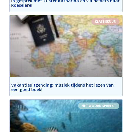
In gesprek met Zuster Katharina en via de fiets naar
Roeselare!
KLASSIEKUUR
Vakantieuitzending: muziek tijdens het lezen van
een goed boek!
HET WOORD SPREEKT