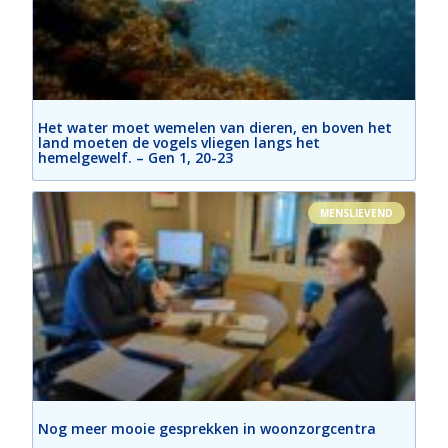
Het water moet wemelen van dieren, en boven het
land moeten de vogels vliegen langs het
hemelgewelf. – Gen 1, 20-23
MENSLIEVEND
Nog meer mooie gesprekken in woonzorgcentra