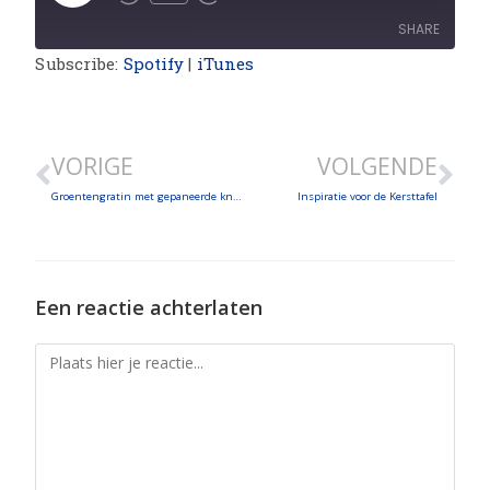
SHARE
Subscribe:
Spotify
|
iTunes
SHARE
LINK
VORIGE
VOLGENDE
EMBED
Groentengratin met gepaneerde knolselder en druiventaart
Inspiratie voor de Kersttafel
Een reactie achterlaten