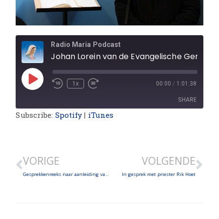
Radio Maria Podcast
Johan Lorein van de Evangelische Gemeenschap
1x
00:00
/
1:01:38
SHARE
Subscribe:
Spotify
|
iTunes
SHARE
LINK
VORIGE
VOLGENDE
EMBED
Gesprekkenreeks naar aanleiding van de gebedsweek voor eenheid van de christenen
In gesprek met priester Rik Hoet