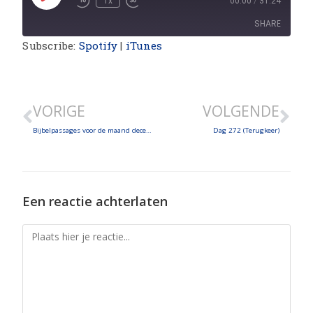
1x
00:00
/
31:24
SHARE
Subscribe:
Spotify
|
iTunes
SHARE
LINK
VORIGE
VOLGENDE
EMBED
Bijbelpassages voor de maand december
Dag 272 (Terugkeer)
Een reactie achterlaten