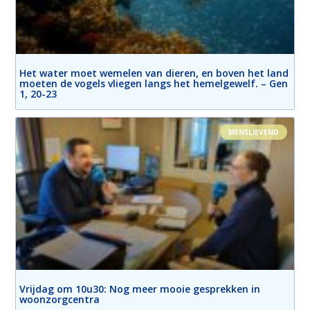
Het water moet wemelen van dieren, en boven het land
moeten de vogels vliegen langs het hemelgewelf. – Gen
1, 20-23
MENSLIEVEND
Vrijdag om 10u30: Nog meer mooie gesprekken in
woonzorgcentra