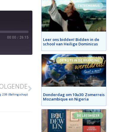
CATECHISMUS
00:00
/
26:15
Leer ons bidden! Bidden in de
school van Heilige Dominicus
DE ROTS IN DE BRANDING
OLGENDE
Donderdag om 10u30: Zomerreis
 238 (Ballingschap)
Mozambique en Nigeria
DE LEESWIJZER