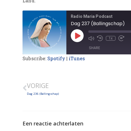
Land.
Radio Maria Podcast
Dag 237 (Ballingschap)
1x
SHARE
Subscribe:
Spotify
|
iTunes
SHARE
LINK
VORIGE
EMBED
Dag 236 (Ballingschap)
Een reactie achterlaten