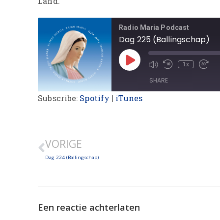
Land.
Radio Maria Podcast
Dag 225 (Ballingschap)
1x
SHARE
Subscribe:
Spotify
|
iTunes
SHARE
LINK
VORIGE
EMBED
Dag 224 (Ballingschap)
Een reactie achterlaten