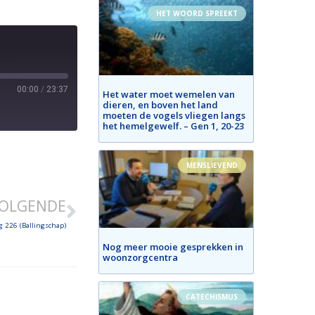
HET WOORD SPREEKT
00:00
/
23:37
Het water moet wemelen van
dieren, en boven het land
moeten de vogels vliegen langs
het hemelgewelf. – Gen 1, 20-23
MENSLIEVEND
OLGENDE
 226 (Ballingschap)
Nog meer mooie gesprekken in
woonzorgcentra
CATECHISMUS