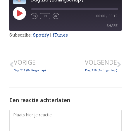
1x
00:00
/
30:19
SHARE
Subscribe:
Spotify
|
iTunes
SHARE
LINK
VORIGE
VOLGENDE
EMBED
Dag 217 (Ballingschap)
Dag 219 (Ballingschap)
Een reactie achterlaten