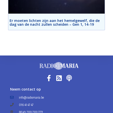
Er moeten lichten zijn aan het hemelgewelf, die de
dag van de nacht zullen scheiden – Gen 1, 14-19
Neem contact op
info@radiomaria.be
016 41 47 47
BE49 7333 7333 7771