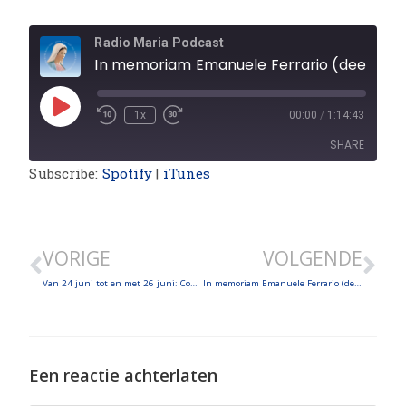
Radio Maria Podcast
In memoriam Emanuele Ferrario (deel 1) - over het wereldcon
1x
00:00
/
1:14:43
SHARE
Subscribe:
Spotify
|
iTunes
SHARE
LINK
VORIGE
VOLGENDE
EMBED
Van 24 juni tot en met 26 juni: Congres van de Wereldfamilie van Radio Maria
In memoriam Emanuele Ferrario (deel 2) – over het Internationaal Eucharistisch Congres
Een reactie achterlaten