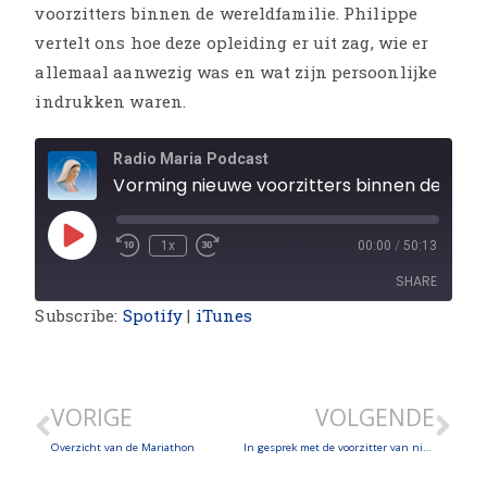
voorzitters binnen de wereldfamilie. Philippe
vertelt ons hoe deze opleiding er uit zag, wie er
allemaal aanwezig was en wat zijn persoonlijke
indrukken waren.
Radio Maria Podcast
Vorming nieuwe voorzitters binnen de Wereldfamilie
1x
00:00
/
50:13
SHARE
Subscribe:
Spotify
|
iTunes
SHARE
LINK
VORIGE
VOLGENDE
EMBED
Overzicht van de Mariathon
In gesprek met de voorzitter van nieuwe Radio Maria in Kaapverdië