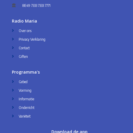
BE49 7333 7333 7771
Radio Maria
Over ons
Privacy Verklaring
Contact
Giften
Programma's
Gebed
Vorming
Informatie
Onderricht
Variëteit
Download de app