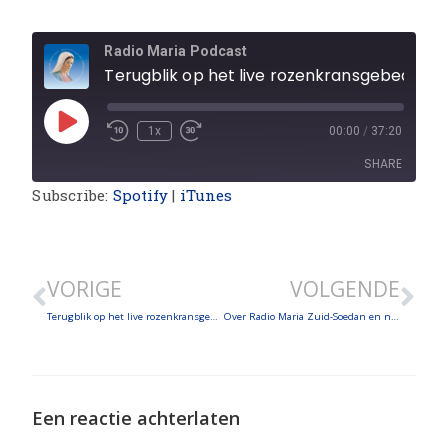
Radio Maria Podcast
Terugblik op het live rozenkransgebed vanuit het heiligdom van Aparecida
1x
00:00
/
37:20
SHARE
Subscribe:
Spotify
|
iTunes
SHARE
LINK
VORIGE
VOLGENDE
EMBED
Terugblik op het live rozenkransgebed vanuit de Genadekapel in Altötting
Over Radio Maria Zuid-Soedan en nieuws van Radio Maria Hongarije en Radio Maria Kaapverdië
Een reactie achterlaten