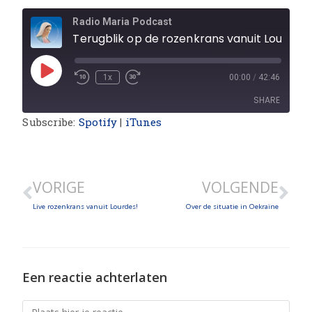
Radio Maria Podcast
Terugblik op de rozenkrans vanuit Lourdes met de wereldfamilie van Radio Maria en over Radio Maria
1x
00:00
/
42:46
SHARE
Subscribe:
Spotify
|
iTunes
SHARE
LINK
VORIGE
VOLGENDE
EMBED
Live rozenkrans vanuit Lourdes!
Over de situatie in Oekraïne
Een reactie achterlaten