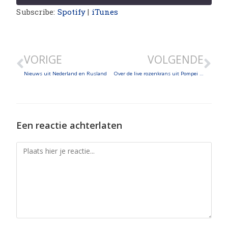
Subscribe:
Spotify
|
iTunes
SHARE
LINK
VORIGE
VOLGENDE
EMBED
Nieuws uit Nederland en Rusland
Over de live rozenkrans uit Pompei op 7 oktober en over de vergadering van de Radio Maria’s in Amerika
Een reactie achterlaten