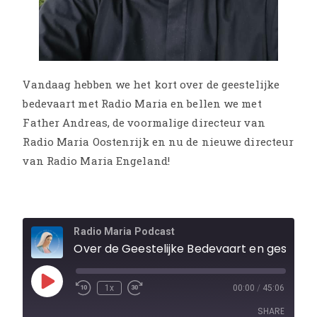
Vandaag hebben we het kort over de geestelijke
bedevaart met Radio Maria en bellen we met
Father Andreas, de voormalige directeur van
Radio Maria Oostenrijk en nu de nieuwe directeur
van Radio Maria Engeland!
Radio Maria Podcast
Over de Geestelijke Bedevaart en gesprek met programmad
1x
00:00
/
45:06
SHARE