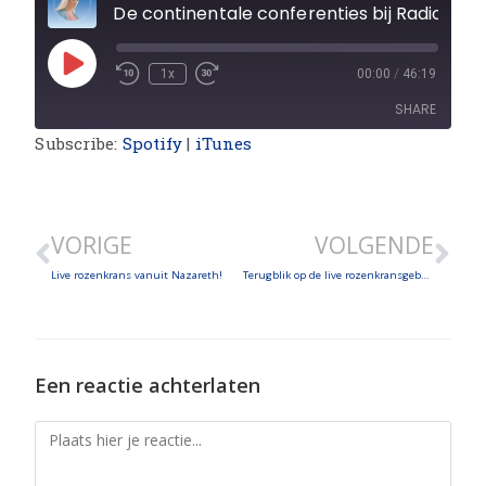
De continentale conferenties bij Radio Maria: Afrika
1x
00:00
/
46:19
SHARE
Subscribe:
Spotify
|
iTunes
SHARE
LINK
VORIGE
VOLGENDE
EMBED
Live rozenkrans vanuit Nazareth!
Terugblik op de live rozenkransgebed vanuit Nazareth op 25 maart 2022
Een reactie achterlaten