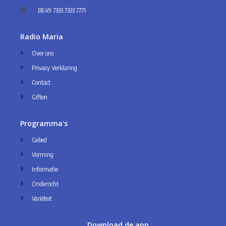
BE49 7333 7333 7771
Radio Maria
Over ons
Privacy Verklaring
Contact
Giften
Programma's
Gebed
Vorming
Informatie
Onderricht
Variëteit
Download de app