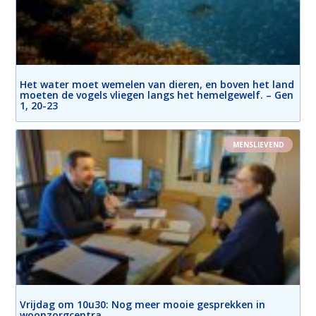
Het water moet wemelen van dieren, en boven het land
moeten de vogels vliegen langs het hemelgewelf. – Gen
1, 20-23
MENSLIEVEND
Vrijdag om 10u30: Nog meer mooie gesprekken in
woonzorgcentra