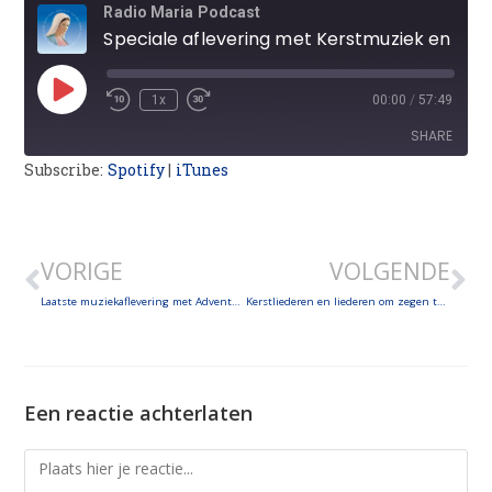
Radio Maria Podcast
Speciale aflevering met Kerstmuziek en kerstwensen van onze bisschoppen!
1x
00:00
/
57:49
SHARE
Subscribe:
Spotify
|
iTunes
SHARE
LINK
VORIGE
VOLGENDE
EMBED
Laatste muziekaflevering met Adventsmuziek
Kerstliederen en liederen om zegen te vragen
Een reactie achterlaten