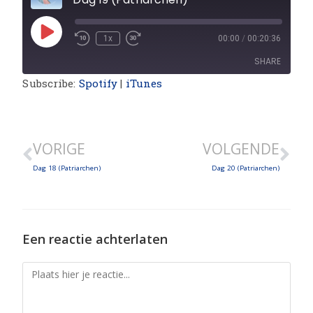
1x
00:00
/
00:20:36
SHARE
Subscribe:
Spotify
|
iTunes
SHARE
LINK
VORIGE
VOLGENDE
EMBED
Dag 18 (Patriarchen)
Dag 20 (Patriarchen)
Een reactie achterlaten