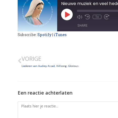
Nieuwe muziek en veel hed
1x
SHARE
Subscribe:
Spotify
|
iTunes
SHARE
LINK
VORIGE
EMBED
Liederen van Audrey Assad, Hillsong, Glorious
Een reactie achterlaten