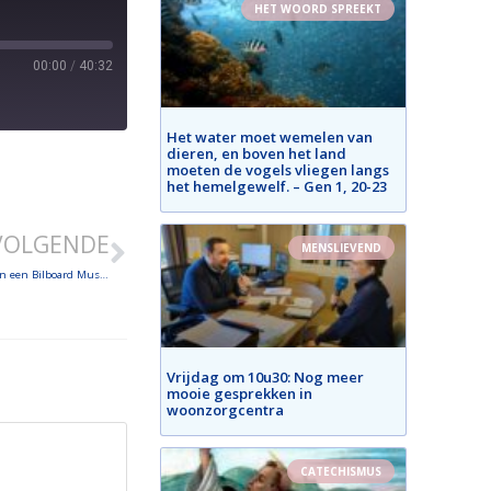
HET WOORD SPREEKT
00:00
/
40:32
Het water moet wemelen van
dieren, en boven het land
moeten de vogels vliegen langs
het hemelgewelf. – Gen 1, 20-23
VOLGENDE
MENSLIEVEND
for King and Country en Lauren Daigle: christelijke zangers en winnaars van een Bilboard Music Award
Vrijdag om 10u30: Nog meer
mooie gesprekken in
woonzorgcentra
CATECHISMUS