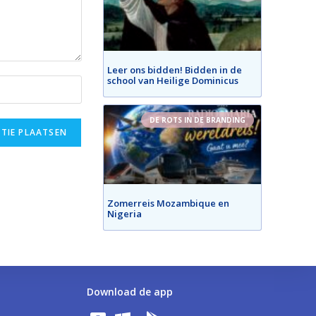
Leer ons bidden! Bidden in de
school van Heilige Dominicus
DE ROTS IN DE BRANDING
Zomerreis Mozambique en
Nigeria
Download de app