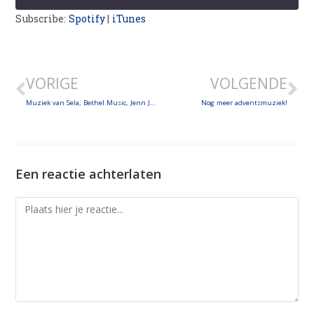
Subscribe:
Spotify
|
iTunes
SHARE
LINK
VORIGE
VOLGENDE
EMBED
Muziek van Sela, Bethel Music, Jenn Jonhson, Remco Hakkert, Dan Schutte, Lars Gerfen en meer!
Nog meer adventsmuziek!
Een reactie achterlaten