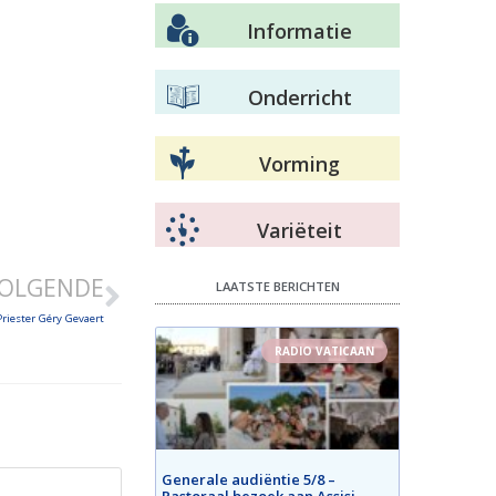
Informatie
Onderricht
Vorming
Variëteit
OLGENDE
LAATSTE BERICHTEN
riester Géry Gevaert
RADIO VATICAAN
Generale audiëntie 5/8 –
Pastoraal bezoek aan Assisi –