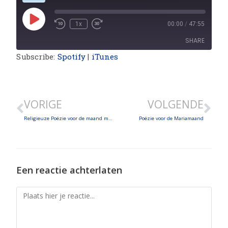
1x
00:00
/
47:55
SHARE
Subscribe:
Spotify
|
iTunes
SHARE
LINK
VORIGE
VOLGENDE
EMBED
Religieuze Poëzie voor de maand maart
Poëzie voor de Mariamaand
Een reactie achterlaten