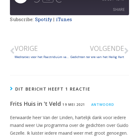
SHARE
Subscribe:
Spotify
|
iTunes
SHARE
LINK
VORIGE
VOLGENDE
EMBED
Meditaties voor het Paastriduüm van Guido Gezelle
Gedichten ter ere van het Heilig Hart
DIT BERICHT HEEFT 1 REACTIE
Frits Huis in 't Veld
19 MEI 2021
ANTWOORD
Eerwaarde heer Van der Linden, hartelijk dank voor iedere
maand weer Uw programma over de gedichten over Guido
Gezelle. Ik luister iedere maand weer met groot genoegen.