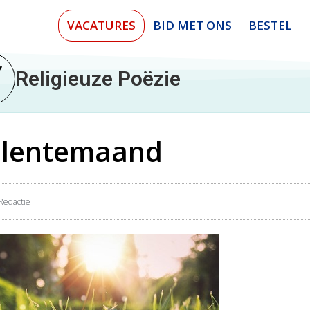
VACATURES
BID MET ONS
BESTEL
Religieuze Poëzie
e lentemaand
Redactie