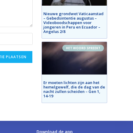
Nieuwe grondwet Vaticaanstad
– Gebedsintentie augustus –
Videoboodschappen voor
jongeren in Peru en Ecuador –
Angelus 2/8
HET WOORD SPREEKT
Er moeten lichten zijn aan het
hemelgewelf, die de dag van de
nacht zullen scheiden – Gen 1,
14-19
Download de app