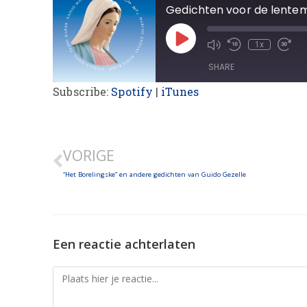
Gedichten voor de lent
1x
SHARE
Subscribe:
Spotify
|
iTunes
SHARE
LINK
VORIGE
EMBED
“Het Borelingske” en andere gedichten van Guido Gezelle
Een reactie achterlaten