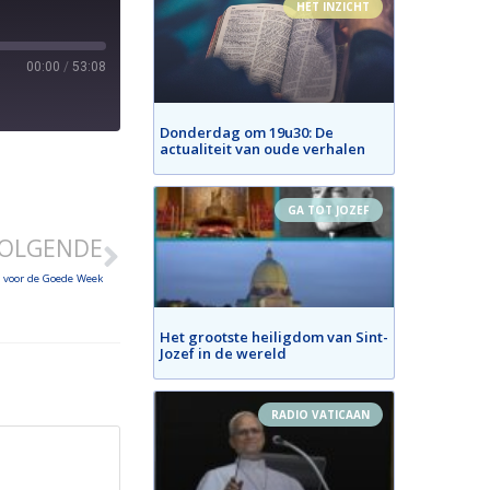
HET INZICHT
00:00
/
53:08
Donderdag om 19u30: De
actualiteit van oude verhalen
GA TOT JOZEF
OLGENDE
 voor de Goede Week
Het grootste heiligdom van Sint-
Jozef in de wereld
RADIO VATICAAN