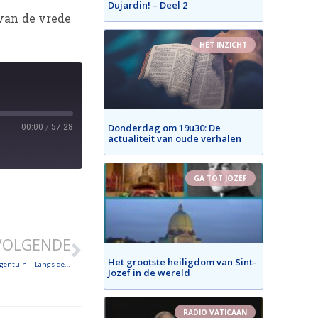
Dujardin! – Deel 2
van de vrede
HET INZICHT
Donderdag om 19u30: De
00:00
/
57:28
actualiteit van oude verhalen
GA TOT JOZEF
VOLGENDE
Het grootste heiligdom van Sint-
Op weg met de heilige Franciscus van Assisi in het Heuvelland – Vluchtelingentuin – Langs de Franse grens – Het Hellegat – Rode Berg
Jozef in de wereld
RADIO VATICAAN