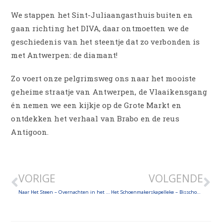
We stappen het Sint-Juliaangasthuis buiten en
gaan richting het DIVA, daar ontmoetten we de
geschiedenis van het steentje dat zo verbonden is
met Antwerpen: de diamant!
Zo voert onze pelgrimsweg ons naar het mooiste
geheime straatje van Antwerpen, de Vlaaikensgang
én nemen we een kijkje op de Grote Markt en
ontdekken het verhaal van Brabo en de reus
Antigoon.
VORIGE
VOLGENDE
Naar Het Steen – Overnachten in het Sint-Juliaangasthuis dankzij het Vlaamse Genootschap van Santiago de Compostela – In gesprek met een ‘hospitalero’
Het Schoenmakerskapelleke – Bisschopshuis – Onze-Lieve-Vrouw-kathedraal – Bij Maria