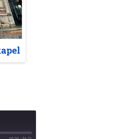
kapel
Kapellenkerk
00:00
/
56:21