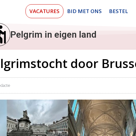
VACATURES
BID MET ONS
BESTEL
Pelgrim in eigen land
elgrimstocht door Bruss
dactie