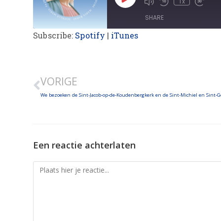
1x
SHARE
Subscribe:
Spotify
|
iTunes
SHARE
LINK
VORIGE
EMBED
Een reactie achterlaten