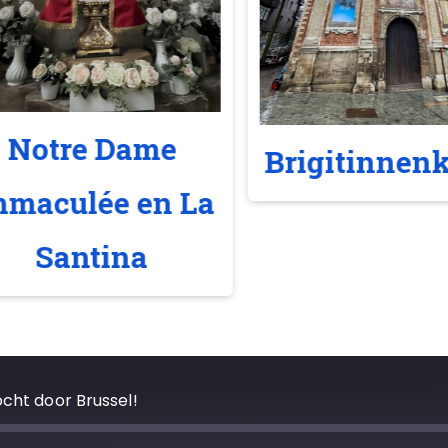
Notre Dame
Brigitinnen
mmaculée en La
Santina
ocht door Brussel!