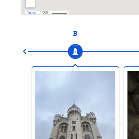
B
ssel-