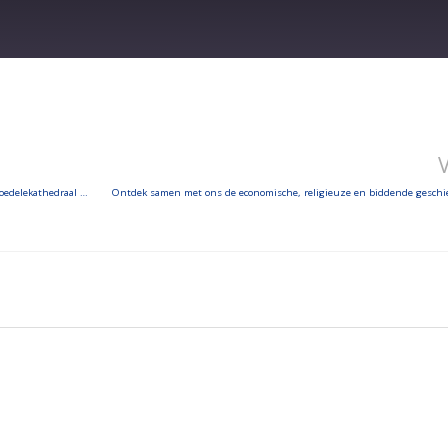
We bezoeken de Sint-Jacob-op-de-Koudenbergkerk en de Sint-Michiel en Sint-Goedelekathedraal van Brussel
Ontdek samen met ons de economische, religieuze en biddende geschie