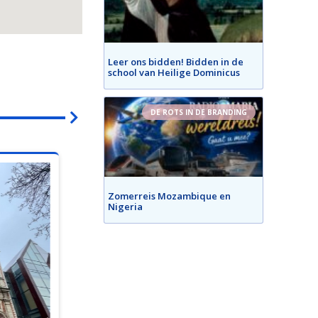
Leer ons bidden! Bidden in de
E
school van Heilige Dominicus
DE ROTS IN DE BRANDING
Zomerreis Mozambique en
Nigeria