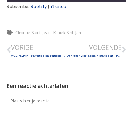
Subscribe:
Spotify
|
iTunes
SHARE
LINK
Clinique Saint-Jean
,
Kliniek Sint-Jan
EMBED
VORIGE
VOLGENDE
WZC Keyhof – geworteld en gegroeid vanuit de congregatie van de zusters Annonciaden van Huldenberg
Dankbaar voor iedere nieuwe dag – het leven in zorginstelling ‘Betlehem’ te Herent.
Een reactie achterlaten