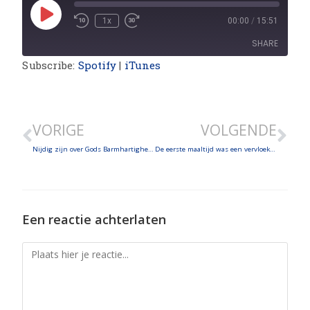
1x
00:00
/
15:51
SHARE
Subscribe:
Spotify
|
iTunes
SHARE
LINK
VORIGE
VOLGENDE
EMBED
Nijdig zijn over Gods Barmhartigheid – Jon 4, 1-4
De eerste maaltijd was een vervloeking – Gen 3, 1-7
Een reactie achterlaten