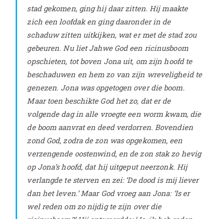
stad gekomen, ging hij daar zitten. Hij maakte
zich een loofdak en ging daaronder in de
schaduw zitten uitkijken, wat er met de stad zou
gebeuren.
Nu liet Jahwe God een ricinusboom
opschieten, tot boven Jona uit, om zijn hoofd te
beschaduwen en hem zo van zijn wreveligheid te
genezen.
Jona was opgetogen over die boom.
Maar toen beschikte God het zo, dat er de
volgende dag in alle vroegte een worm kwam, die
de boom aanvrat en deed verdorren.
Bovendien
zond God, zodra de zon was opgekomen, een
verzengende oostenwind, en de zon stak zo hevig
op Jona’s hoofd, dat hij uitgeput neerzonk. Hij
verlangde te sterven en zei: ‘De dood is mij liever
dan het leven.’
Maar God vroeg aan Jona: ‘Is er
wel reden om zo nijdig te zijn over die