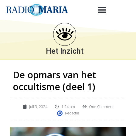
Het Inzicht
De opmars van het
occultisme (deel 1)
juli 3, 2024
1:24 pm
One Comment
Redactie