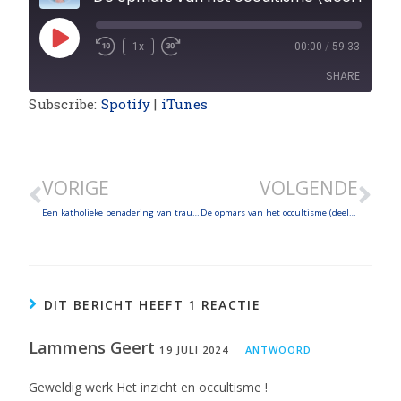
1x
00:00
/
59:33
SHARE
Subscribe:
Spotify
|
iTunes
SHARE
LINK
VORIGE
VOLGENDE
EMBED
Een katholieke benadering van trauma en innerlijke genezing
De opmars van het occultisme (deel 2)
DIT BERICHT HEEFT 1 REACTIE
Lammens Geert
19 JULI 2024
ANTWOORD
Geweldig werk Het inzicht en occultisme !