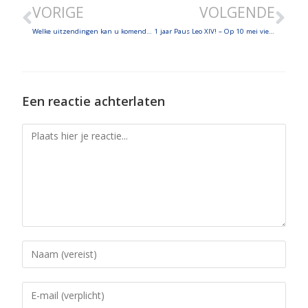
VORIGE
VOLGENDE
EMBED
Welke uitzendingen kan u komende dagen beluisteren op Radio Maria? – Over de Mariathon!
1 jaar Paus Leo XIV! – Op 10 mei vieren we Pater Damiaan!
Een reactie achterlaten