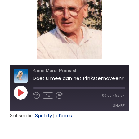
Radio Maria Podcast
Doet u mee aan het Pinksternoveen? - Brief aan de Pickwickclub - Over de zalige Charles Deckers
1x
00:00
/
52:57
SHARE
Subscribe:
Spotify
|
iTunes
SHARE
LINK