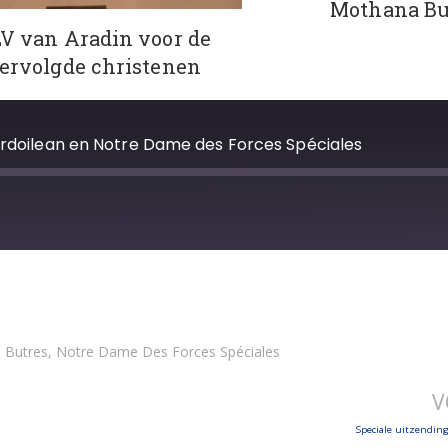
Mothana Bu
V van Aradin voor de
ervolgde christenen
 Ardoilean en Notre Dame des Forces Spéciales
 Butres
,
Notre Dame Des Forces Spéciales
V
Speciale uitzending