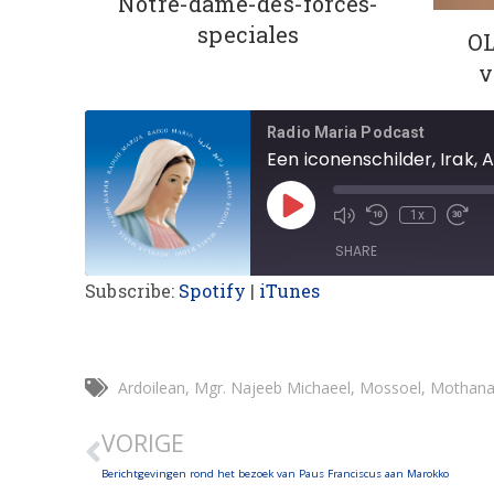
Notre-dame-des-forces-
speciales
OL
v
Radio Maria Podcast
Een iconenschilder, Irak,
1x
SHARE
Subscribe:
Spotify
|
iTunes
SHARE
LINK
Ardoilean
,
Mgr. Najeeb Michaeel
,
Mossoel
,
Mothana
EMBED
VORIGE
Berichtgevingen rond het bezoek van Paus Franciscus aan Marokko