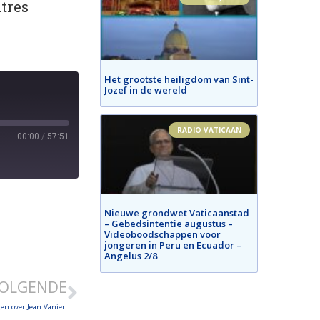
tres
Het grootste heiligdom van Sint-
Jozef in de wereld
RADIO VATICAAN
00:00
/
57:51
Nieuwe grondwet Vaticaanstad
– Gebedsintentie augustus –
Videoboodschappen voor
jongeren in Peru en Ecuador –
Angelus 2/8
OLGENDE
en over Jean Vanier!