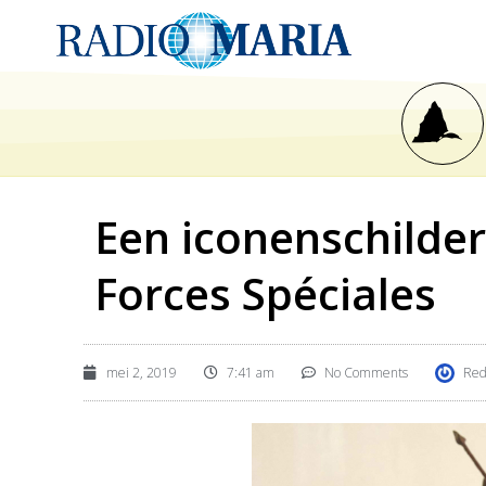
Een iconenschilder
Forces Spéciales
mei 2, 2019
7:41 am
No Comments
Red