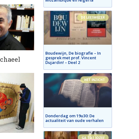
DE LEESWIJZER
Boudewijn, De biografie – In
gesprek met prof. Vincent
chaeel
Dujardin! – Deel 2
HET INZICHT
Donderdag om 19u30: De
actualiteit van oude verhalen
GA TOT JOZEF