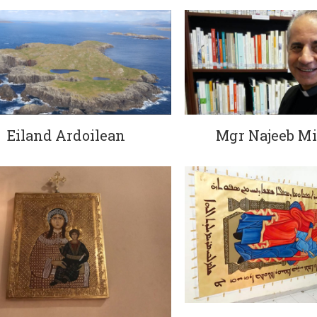
Eiland Ardoilean
Mgr Najeeb Mi