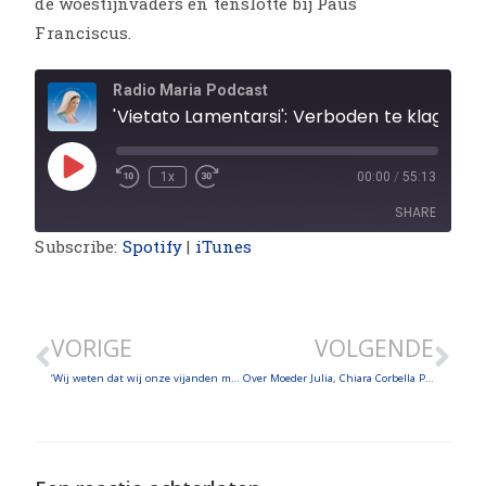
de woestijnvaders en tenslotte bij Paus
Franciscus.
Radio Maria Podcast
'Vietato Lamentarsi': Verboden te klagen
1x
00:00
/
55:13
SHARE
Subscribe:
Spotify
|
iTunes
SHARE
LINK
VORIGE
VOLGENDE
EMBED
‘Wij weten dat wij onze vijanden moeten vergeven’
Over Moeder Julia, Chiara Corbella Petrillo, Tomasz Komenda en Leah Sharibu