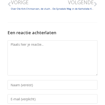
VORIGE
VOLGENDE
EMBED
Over Ole Kirk Chritiansen, de vlucht van de Heilige Familie, 2000ste verjaardag doop van Jezus en 28 februari
De Synodale Weg in de Katholieke Kerk
Een reactie achterlaten