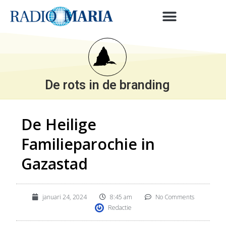
De rots in de branding
De Heilige
Familieparochie in
Gazastad
januari 24, 2024
8:45 am
No Comments
Redactie