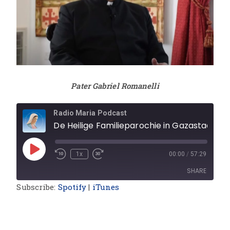
Pater Gabriel Romanelli
Radio Maria Podcast
De Heilige Familieparochie in Gazastad
1x
00:00
/
57:29
SHARE
Subscribe:
Spotify
|
iTunes
SHARE
LINK