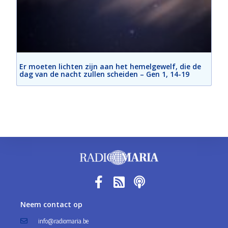
Er moeten lichten zijn aan het hemelgewelf, die de
dag van de nacht zullen scheiden – Gen 1, 14-19
Neem contact op
info@radiomaria.be