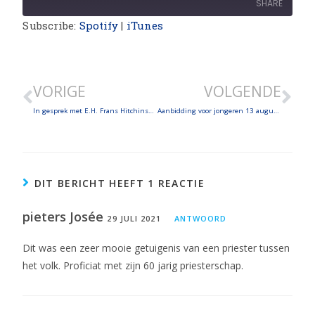
SHARE
Subscribe:
Spotify
|
iTunes
SHARE
LINK
VORIGE
VOLGENDE
EMBED
In gesprek met E.H. Frans Hitchinson, pastoor-moderator van de Sint-Bartholomeusparochie te Geraardsbergen over Onze-Lieve-Vrouw der Engelen, patrones van Costa Rica
Aanbidding voor jongeren 13 augustus in Affligem
DIT BERICHT HEEFT 1 REACTIE
pieters Josée
29 JULI 2021
ANTWOORD
Dit was een zeer mooie getuigenis van een priester tussen
het volk. Proficiat met zijn 60 jarig priesterschap.