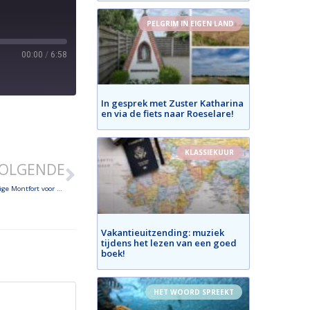
PELGRIM IN EIGEN LAND
00:00
/
6:58
In gesprek met Zuster Katharina
en via de fiets naar Roeselare!
KLASSIEKUUR
OLGENDE
In gesprek met pater Montfortaan Frans Fabry over de betekenis van de heilige Montfort voor vandaag
Vakantieuitzending: muziek
tijdens het lezen van een goed
boek!
HET WOORD SPREEKT