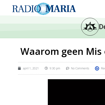
D
Waarom geen Mis 
april 1, 2021
9:30 pm
No Comments
Re