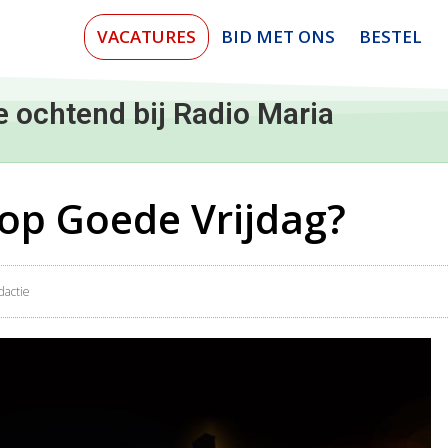
VACATURES
BID MET ONS
BESTEL
e ochtend bij Radio Maria
op Goede Vrijdag?
dactie