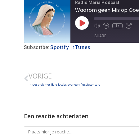
Radio Maria Podcast
Waarom geen Mis op Goed
1x
SHARE
Subscribe:
Spotify
|
iTunes
SHARE
LINK
VORIGE
EMBED
In gesprek met Bart Jacobs over een Passieconcert
Een reactie achterlaten