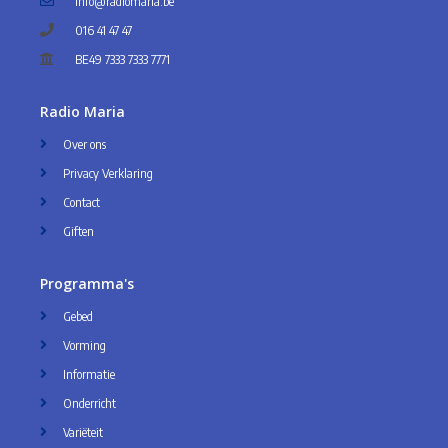
info@radiomaria.be
016 41 47 47
BE49 7333 7333 7771
Radio Maria
Over ons
Privacy Verklaring
Contact
Giften
Programma's
Gebed
Vorming
Informatie
Onderricht
Variëteit