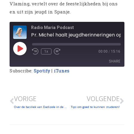
Vlaming, vertelt over de feestelijkheden bij ons
en uit zijn jeugd in Spanje.
Radio Maria Podcast
Pr. Michel haalt jeugdherinnering
1x
00:00
/
15:16
SHARE
Subscribe:
Spotify
|
iTunes
SHARE
LINK
VORIGE
VOLGENDE
EMBED
Over de basiliek van Dadizele in de laatste dagen voor Kerstmis met pr. Marc
Tips om goed te kunnen studeren!