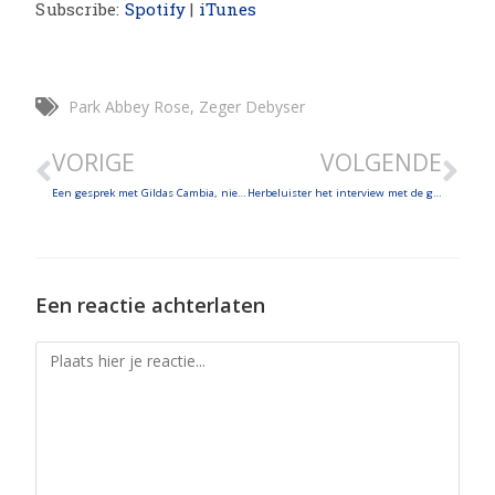
Subscribe:
Spotify
|
iTunes
SHARE
LINK
Park Abbey Rose
,
Zeger Debyser
EMBED
VORIGE
VOLGENDE
Een gesprek met Gildas Cambia, nieuwe priester voor het bisdom Brugge
Herbeluister het interview met de gemeenschap Zaden van het Woord
Een reactie achterlaten