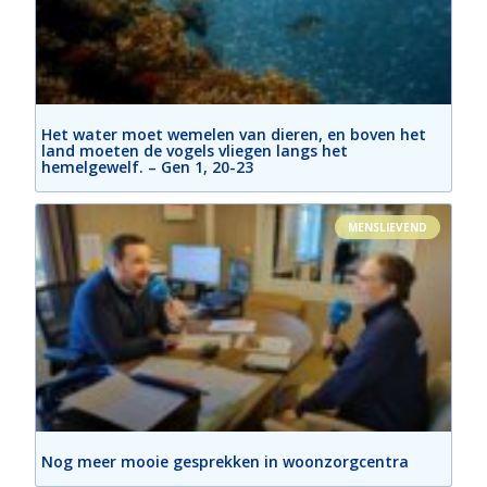
Het water moet wemelen van dieren, en boven het
land moeten de vogels vliegen langs het
hemelgewelf. – Gen 1, 20-23
MENSLIEVEND
Nog meer mooie gesprekken in woonzorgcentra