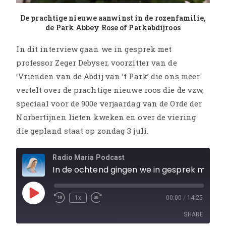
De prachtige nieuwe aanwinst in de rozenfamilie,
de Park Abbey Rose of Parkabdijroos
In dit interview gaan we in gesprek met
professor Zeger Debyser, voorzitter van de
‘Vrienden van de Abdij van ’t Park’ die ons meer
vertelt over de prachtige nieuwe roos die de vzw,
speciaal voor de 900e verjaardag van de Orde der
Norbertijnen lieten kweken en over de viering
die gepland staat op zondag 3 juli.
Radio Maria Podcast
In de ochtend gingen we in gesprek met prof. Zeger Debyser, voorzitter van de Vrienden van de Abdij van 't Park en over de nieuwe roos 'Park Abb
1x
00:00
/
14:25
SHARE