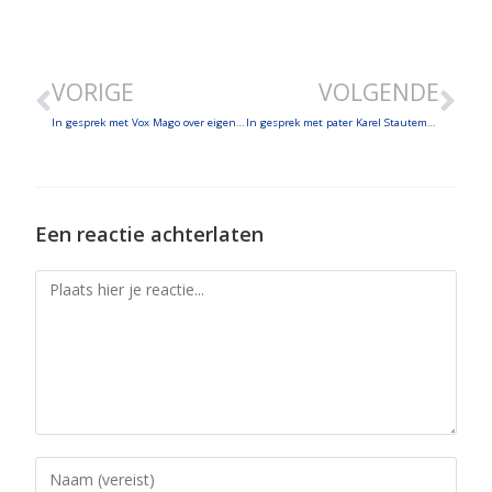
SHARE
LINK
VORIGE
VOLGENDE
EMBED
In gesprek met Vox Mago over eigentijds passieconcert
In gesprek met pater Karel Stautemas, een barmhartige samaritaan aan de Oekraïense grens
Een reactie achterlaten