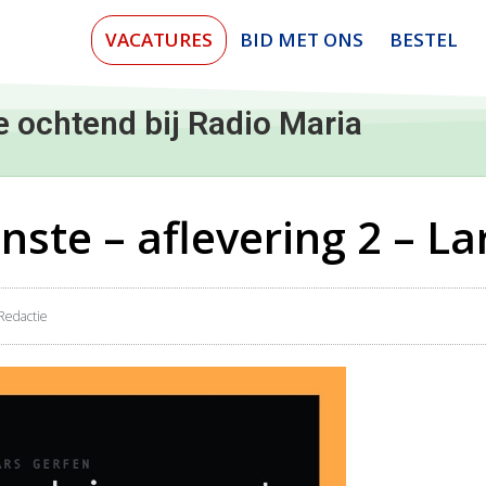
VACATURES
BID MET ONS
BESTEL
e ochtend bij Radio Maria
ste – aflevering 2 – La
Redactie