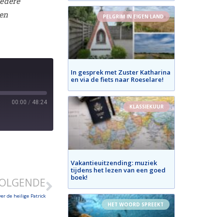
iedere
 en
PELGRIM IN EIGEN LAND
In gesprek met Zuster Katharina
en via de fiets naar Roeselare!
00:00
/
48:24
KLASSIEKUUR
Vakantieuitzending: muziek
tijdens het lezen van een goed
boek!
OLGENDE
er de heilige Patrick
HET WOORD SPREEKT