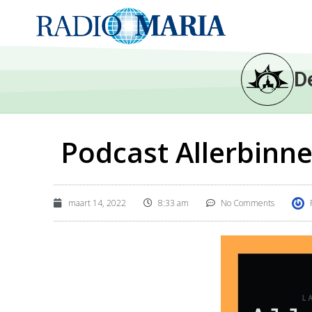
D
Podcast Allerbinnen
maart 14, 2022
8:33 am
No Comments