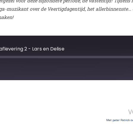
tgezel voor deze bijzondere periode, de vastentijd! Tijdens 
ega-muzikant over de Veertigdagentijd, het allerbinnenste…
maken!
flevering 2 - Lars en Delise
V
Met pater Patrick ov