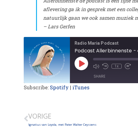
Allerbinnenste de podcast is een fijne me
aflevering ga ik in gesprek met een coll
natuurlijk gaan we ook samen muziek 
– Lars Gerfen
Radio Maria Podcast
Podcast Allerbinnenste - a
1x
SHARE
Subscribe:
Spotify
|
iTunes
SHARE
LINK
VORIGE
EMBED
Ignatius van Loyola, met Pater Walter Ceyssens