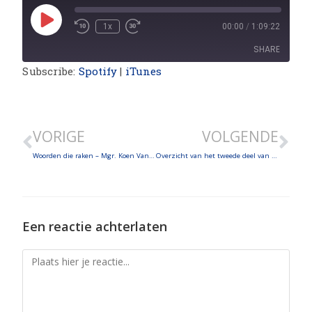
1x
00:00
/
1:09:22
SHARE
Subscribe:
Spotify
|
iTunes
SHARE
LINK
VORIGE
VOLGENDE
EMBED
Woorden die raken – Mgr. Koen Vanhoutte – Meer dan een voorbeeld alleen – Prof. Dr. Inigo Bocken
Overzicht van het tweede deel van 2021!
Een reactie achterlaten