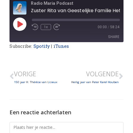
Radio Maria Podcast
Zuster Rita van Geestelijke Familie Het Werk
1x
00:00
/
58:24
SHARE
Subscribe:
Spotify
|
iTunes
SHARE
LINK
VORIGE
VOLGENDE
EMBED
150 jaar H. Thérèse van Lisieux
Heilig jaar van Pater Karel Houben
Een reactie achterlaten