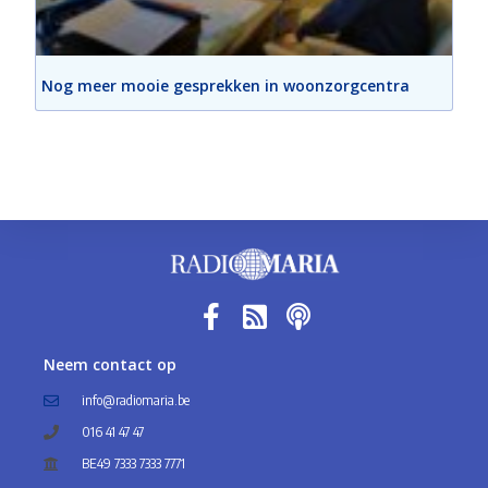
Nog meer mooie gesprekken in woonzorgcentra
Neem contact op
info@radiomaria.be
016 41 47 47
BE49 7333 7333 7771