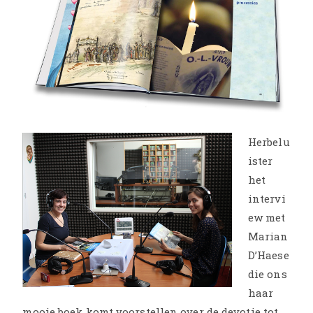
Herbelu
ister
het
intervi
ew met
Marian
D’Haese
die ons
haar
mooie boek komt voorstellen over de devotie tot