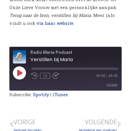
Onze Lieve Vrouw met een persoonlijke aanpak:
Terug naar de bron, verstillen bij Maria
. Meer info
vindt u ook
via haar website
.
Radio Maria Podcast
Verstillen bij Maria
1x
00:00
/
43:45
SHARE
Subscribe:
Spotify
|
iTunes
SHARE
LINK
VORIGE
VOLGENDE
EMBED
Kardinaal Von Galen
Aanbidding voor studenten