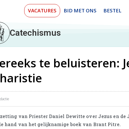
VACATURES
BID MET ONS
BESTEL
Catechismus
ereeks te beluisteren: 
haristie
dactie
nzetting van Priester Daniel Dewitte over Jezus en de
 de hand van het gelijknamige boek van Brant Pitre.