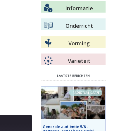
Informatie
Onderricht
Vorming
Variëteit
LAATSTE BERICHTEN
RADIO VATICAAN
Generale audiëntie 5/8 –
Pastoraal bezoek aan Assisi –