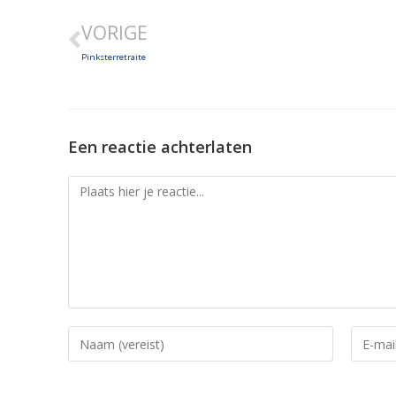
Jezus en de Joodse wortels van de
VORIGE
Jun 17, 2025 • 37:56
SHARE
Pinksterretraite
LINK
Jezus en de Joodse wortels van de 
Jun 20, 2025 • 38:20
EMBED
Een reactie achterlaten
Jezus en de Joodse Wortels van de 
Jun 21, 2025 • 32:41
Jezus en de Joodse Wortels van de 
Jun 23, 2025 • 37:21
Jezus en de Joodse Wortels van de 
Jun 24, 2025 • 36:18