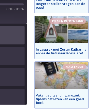
Jongeren stellen vragen aan de
paus!
00:00
/
39:26
PELGRIM IN EIGEN LAND
In gesprek met Zuster Katharina
en via de fiets naar Roeselare!
KLASSIEKUUR
Vakantieuitzending: muziek
tijdens het lezen van een goed
boek!