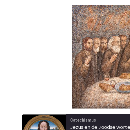
Catechismus
Jezus en de Joodse wortel